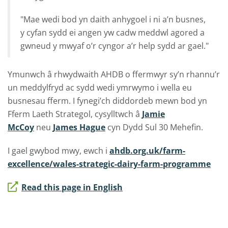
"Mae wedi bod yn daith anhygoel i ni a’n busnes,
y cyfan sydd ei angen yw cadw meddwl agored a
gwneud y mwyaf o’r cyngor a’r help sydd ar gael."
Ymunwch â rhwydwaith AHDB o ffermwyr sy’n rhannu’r
un meddylfryd ac sydd wedi ymrwymo i wella eu
busnesau fferm. I fynegi’ch diddordeb mewn bod yn
Fferm Laeth Strategol, cysylltwch â
Jamie
McCoy
neu
James Hague
cyn Dydd Sul 30 Mehefin.
I gael gwybod mwy, ewch i
ahdb.org.uk/farm-
excellence/wales-strategic-dairy-farm-programme
Read this page in English