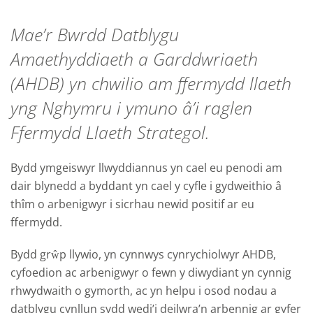
Mae’r Bwrdd Datblygu
Amaethyddiaeth a Garddwriaeth
(AHDB) yn chwilio am ffermydd llaeth
yng Nghymru i ymuno â’i raglen
Ffermydd Llaeth Strategol.
Bydd ymgeiswyr llwyddiannus yn cael eu penodi am
dair blynedd a byddant yn cael y cyfle i gydweithio â
thîm o arbenigwyr i sicrhau newid positif ar eu
ffermydd.
Bydd grŵp llywio, yn cynnwys cynrychiolwyr AHDB,
cyfoedion ac arbenigwyr o fewn y diwydiant yn cynnig
rhwydwaith o gymorth, ac yn helpu i osod nodau a
datblygu cynllun sydd wedi’i deilwra’n arbennig ar gyfer