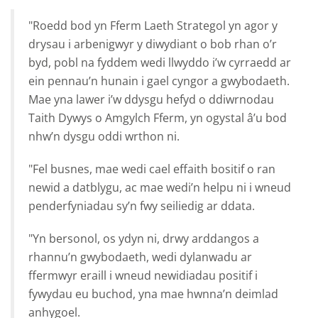
"Roedd bod yn Fferm Laeth Strategol yn agor y
drysau i arbenigwyr y diwydiant o bob rhan o’r
byd, pobl na fyddem wedi llwyddo i’w cyrraedd ar
ein pennau’n hunain i gael cyngor a gwybodaeth.
Mae yna lawer i’w ddysgu hefyd o ddiwrnodau
Taith Dywys o Amgylch Fferm, yn ogystal â’u bod
nhw’n dysgu oddi wrthon ni.
"Fel busnes, mae wedi cael effaith bositif o ran
newid a datblygu, ac mae wedi’n helpu ni i wneud
penderfyniadau sy’n fwy seiliedig ar ddata.
"Yn bersonol, os ydyn ni, drwy arddangos a
rhannu’n gwybodaeth, wedi dylanwadu ar
ffermwyr eraill i wneud newidiadau positif i
fywydau eu buchod, yna mae hwnna’n deimlad
anhygoel.