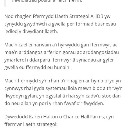
newidiadau positif ar eich fferm."
Nod rhaglen Ffermydd Llaeth Strategol AHDB yw
cynyddu gwydnwch a gwella perfformiad busnesau
ledled y diwydiant llaeth.
Mae’n cael ei harwain a’i hyrwyddo gan ffermwyr, ac
mae’n arddangos arferion gorau ac arddangosiadau
ymarferol i ddarparu ffermwyr â syniadau ar gyfer
gwella eu ffermydd eu hunain.
Mae’r ffermydd sy’n rhan o’r rhaglen ar hyn o bryd yn
cynnwys rhai gyda systemau lloia mewn bloc a thrwy’r
flwyddyn gyfan, yn ogystal â rhai sy’n cadw’u stoc dan
do neu allan yn pori y rhan fwyaf o’r flwyddyn.
Dywedodd Karen Halton o Chance Hall Farms, cyn
ffermwr llaeth strategol: