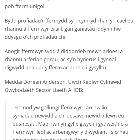
pob fferm unigol.
Bydd profiadau’r ffermydd sy’n cymryd rhan yn cael eu
rhannu â ffermwyr eraill, gan ganiatáu iddyn nhw
ddysgu o’ch profiadau chi.
Anogir ffermwyr sydd â diddordeb mewn arloesi a
rhannu arferion gorau, ac sy’n hyderus i gynnal
digwyddiadau ar y fferm ac ar-lein i gysylltu.
Meddai Doreen Anderson, Uwch Reolwr Cyfnewid
Gwybodaeth Sector Llaeth AHDB:
"Ein nod yw galluogi ffermwyr i archwilio
syniadau newydd a chroesawu newid o fewn eu
busnesau. Mae hwn yn gyfle gwych i gydweithio â
ffermwyr lleol ac arbenigwyr y diwydiant i sicrhau